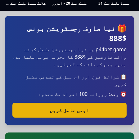
سپیڈ بلیک جیک 31
بلیک جیک 20 - ایزور
کلاسک سپیڈ بلیک جیک 31
🎁 نیا صارف رجسٹریشن بونس
$888
p44bet game پر نیا رجسٹریشن مکمل کرنے
والے صارفین کو $888 کا تجربہ بونس ملتا ہے،
بغیر جمع کروانے کے کھیلیں۔
📋 شرائط: فون اور ای میل کی تصدیق مکمل
کریں
⏰ وقت: روزانہ 100 افراد تک محدود
ابھی حاصل کریں