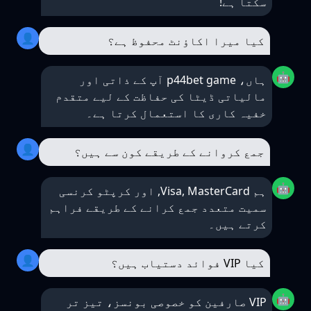
سکتا ہے!
👤
کیا میرا اکاؤنٹ محفوظ ہے؟
🤖
ہاں، p44bet game آپ کے ذاتی اور
مالیاتی ڈیٹا کی حفاظت کے لیے متقدم
خفیہ کاری کا استعمال کرتا ہے۔
👤
جمع کروانے کے طریقے کون سے ہیں؟
🤖
ہم Visa, MasterCard, اور کرپٹو کرنسی
سمیت متعدد جمع کرانے کے طریقے فراہم
کرتے ہیں۔
👤
کیا VIP فوائد دستیاب ہیں؟
🤖
VIP صارفین کو خصوصی بونسز، تیز تر