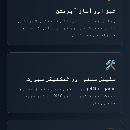
تیز اور آسان آپریشن
ہماری ویب سائٹ موبائل فرینڈلی ڈیزائن،
سادہ نیویگیشن اور فوری رسائی کے ساتھ آپ
کے وقت کی بچت کرتی ہے۔
🛠️
سٹیبل سسٹم اور ٹیکنیکل سپورٹ
p44bet game پر آپ کو ہمیشہ سٹیبل سسٹم،
سموث گیمنگ تجربہ اور 24/7 کسٹمر سروس
حاصل ہوتی ہے۔