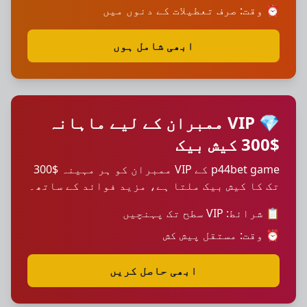
⏰ وقت: صرف تعطیلات کے دنوں میں
ابھی شامل ہوں
💎 VIP ممبران کے لیے ماہانہ
$300 کیش بیک
p44bet game کے VIP ممبران کو ہر مہینہ $300
تک کا کیش بیک ملتا ہے، مزید فوائد کے ساتھ۔
📋 شرائط: VIP سطح تک پہنچیں
⏰ وقت: مستقل پیش کش
ابھی حاصل کریں