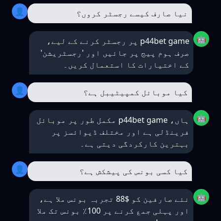
👤
نیا صارف کیسے رجسٹر کروں؟
🤖
p44bet game پر رجسٹر کرنے کے لیے،
صرف ہوم پیج پر جائیں اور 'رجسٹریشن'
کے اختیارات کا استعمال کریں۔
👤
کیا موبائل کمپیٹیبل ہے؟
🤖
ہاں، p44bet game مکمل طور پر موبائل
فرینڈلی ہے اور مختلف ڈیوائسز پر
بہترین کارکردگی دیتی ہے۔
👤
کیا کسی بونس کی پیشکش ہے؟
🤖
نئے صارفین کو $88 تجربہ بونس ملا ہے،
اور پہلی جمع کرنے پر 100٪ بونس تک ملا