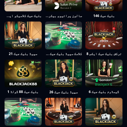
سالون پرائیوی بیکراٹ J
بلیک جیک کلاسیکو این اسپینول 22
بلیک جیک 146
ترکش بلیک جیک ایکس 8
سپیڈ بلیک جیک 21
کلاسک سپیڈ بلیک جیک 23
گیمڈوم بلیک جیک 6
بلیک جیک 88 گولڈ 1
سپیڈ بلیک جیک 26