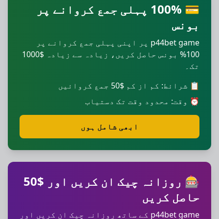
💳 100% پہلی جمع کروانے پر
بونس
p44bet game پر اپنی پہلی جمع کروانے پر
100% بونس حاصل کریں، زیادہ سے زیادہ $1000
تک۔
📋 شرائط: کم از کم $50 جمع کروائیں
⏰ وقت: محدود وقت تک دستیاب
ابھی شامل ہوں
🎰 روزانہ چیک ان کریں اور $50
حاصل کریں
p44bet game کے ساتھ روزانہ چیک ان کریں اور