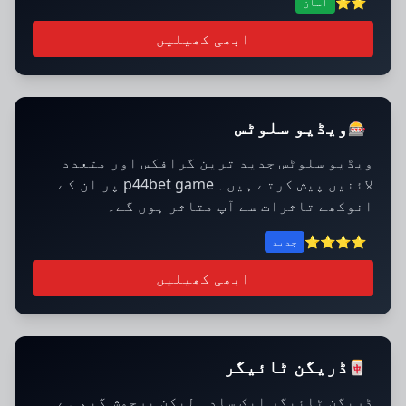
⭐⭐
آسان
ابھی کھیلیں
ویڈیو سلوٹس
🎰
ویڈیو سلوٹس جدید ترین گرافکس اور متعدد
لائنیں پیش کرتے ہیں۔ p44bet game پر ان کے
انوکھے تاثرات سے آپ متاثر ہوں گے۔
⭐⭐⭐⭐
جدید
ابھی کھیلیں
ڈریگن ٹائیگر
🀄
ڈریگن ٹائیگر ایک سادہ لیکن پرجوش گیم ہے۔