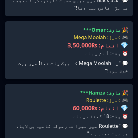
💬 "Blackjack میں میری حسبت کارکردگی نے مجھے
یہ بڑا فاتح بنا دیا!"
🎉 صارف: Omar***
🎮 کھیل: Mega Moolah
💎 انعام: ₨3,50,000
⏰ وقت: 1 دن پہلے
💬 "یہ Mega Moolah کا جیک پاٹ تھا! میں بہت
خوش ہوں!"
🎉 صارف: Hamza***
🎮 کھیل: Roulette
💎 انعام: ₨60,000
⏰ وقت: 18 گھنٹے پہلے
💬 "Roulette میں میرا فارمولہ کامیابی لایا،
یہ بہت عمدہ ہے!"