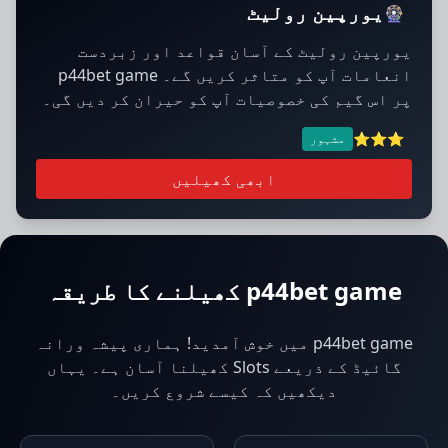
یورپین رولیٹ
🎡
یورپین رولیٹ کے آسان قواعد اور زبردست
انعامات آپ کو متاثر کریں گے۔ p44bet game
پر اس گیم کی خصوصیات آپ کو حیران کر دیں گی۔
⭐⭐⭐
مشہور
ابھی کھیلیں
p44bet game کھیلنے کا طریقہ
p44bet game میں خوش آمدید! ہماری پیشہ ورانہ
گائیڈ کے ذریعے Slots کھیلنا آسان ہے۔ یہاں
دیکھیں کہ کیسے شروع کریں۔