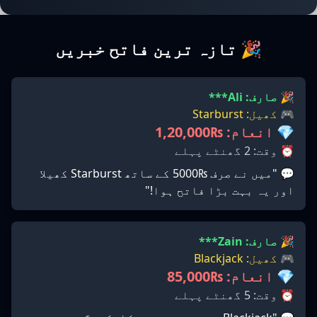
🎉 تازہ ترین فاتح خبریں
🎉 صارف: Ali***
🎮 کھیل: Starburst
💎 انعام: ₨1,20,000
⏰ وقت: 2 گھنٹے پہلے
💬 "میں نے صرف ₨5000 کے ساتھ Starburst کھیلا
اور یہ بہت بڑا فاتح ہوا!"
🎉 صارف: Zain***
🎮 کھیل: Blackjack
💎 انعام: ₨85,000
⏰ وقت: 5 گھنٹے پہلے