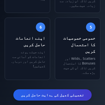
کریں تاکہ آپ زیادہ سے
زیادہ جیت سکیں۔
6
5
خصوصی خصوصیات
اپنے انعامات
کا استعمال
حاصل کریں
کریں
اپنے جیتے ہوئے
انعامات کو آسانی سے
Wilds، Scatters اور
حاصل کریں اور دوبارہ
Bonuses کا استحصال
کھیلیں!
کریں تاکہ آپ کی جیت
بڑھ سکے۔
تفصیلی کھیل کی ہدایت حاصل کریں