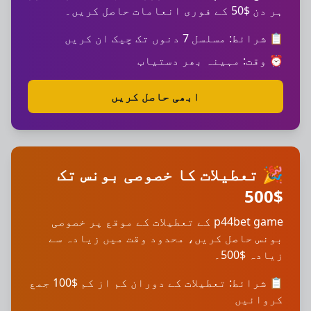
ہر دن $50 کے فوری انعامات حاصل کریں۔
📋 شرائط: مسلسل 7 دنوں تک چیک ان کریں
⏰ وقت: مہینہ بھر دستیاب
ابھی حاصل کریں
🎉 تعطیلات کا خصوصی بونس تک
$500
p44bet game کے تعطیلات کے موقع پر خصوصی
بونس حاصل کریں، محدود وقت میں زیادہ سے
زیادہ $500۔
📋 شرائط: تعطیلات کے دوران کم از کم $100 جمع
کروائیں