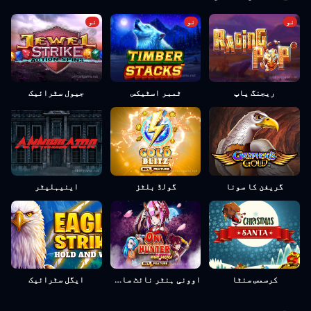
نو
نو
نو
جیول سٹرائیک
ریجنگ پاپ
ٹمبر اسٹیکس
گریفن کا سونا
گولڈ بلٹز
اینیہلیٹر
کرسمس سنٹا
اوونی ہنٹر نائٹ ساکورا
ایگل سٹرائیک