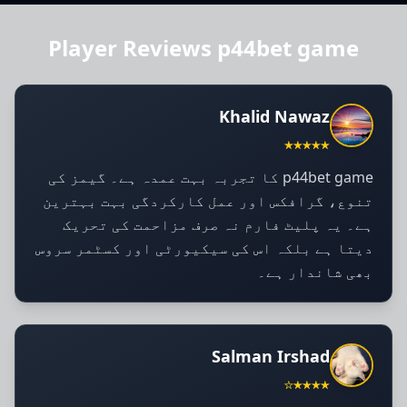
Player Reviews p44bet game
Khalid Nawaz
★★★★★
p44bet game کا تجربہ بہت عمدہ ہے۔ گیمز کی
تنوع، گرافکس اور عمل کارکردگی بہت بہترین
ہے۔ یہ پلیٹ فارم نہ صرف مزاحمت کی تحریک
دیتا ہے بلکہ اس کی سیکیورٹی اور کسٹمر سروس
بھی شاندار ہے۔
Salman Irshad
★★★★☆