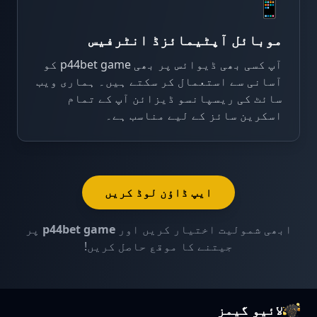
📱
موبائل آپٹیمائزڈ انٹرفیس
آپ کسی بھی ڈیوائس پر بھی p44bet game کو
آسانی سے استعمال کر سکتے ہیں۔ ہماری ویب
سائٹ کی ریسپانسو ڈیزائن آپ کے تمام
اسکرین سائز کے لیے مناسب ہے۔
ایپ ڈاؤن لوڈ کریں
ابھی شمولیت اختیار کریں اور
p44bet game
پر
جیتنے کا موقع حاصل کریں!
لائیو گیمز