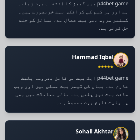
p44bet game میں گیمز کا انتخاب بہت زیادہ
ہے اور ہر گیم کی گرافکس بہت خوبصورت ہیں۔
کسٹمر سروس بھی بہت فعال ہے، مسائل کو جلد
حل کرتی ہے۔
Hammad Iqbal
★★★★★
p44bet game ایک بہت ہی قابل بھروسہ پلیٹ
فارم ہے۔ یہاں کی گیمز بہت مسلی ہیں اور ویب
سائٹ بہت تیز چلتی ہے۔ مالی معاملات میں بھی
یہ پلیٹ فارم بہت محفوظ ہے۔
Sohail Akhtar