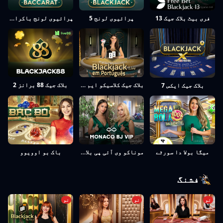
فری بیٹ بلاک جیک 13
پرائیوی لونج 5
پرائیوی لونج باکراٹ 6
بلاک جیک کلاسیکو ایم پورٹوگیز 21
بلاک جیک 88 برانز 2
بلاک جیک ایکس 7
باک بو اوویوو
میگا بولا دا سورٹے
موناکو وی آئی پی بلاک جیک 6
فشنگ
نو
نو
نو