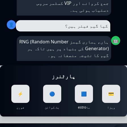
جمع کروانے اور VIP کسٹمر سروس
دستیاب ہوتی ہے۔
👤
کیا گیم فیئر ہیں؟
🤖
ہاں، ہماری گیمز RNG (Random Number
Generator) کی بنیاد پر ہیں تاکہ ہر
گیم کا نتیجہ منصفانہ ہو۔
پارٹنرز
⚡
🔵
🟦
💳
ویزا
ماestro
بٹ کوائن
فوری