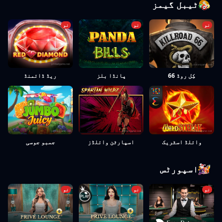
ٹیبل گیمز
نو
نو
نو
ریڈ ڈائمنڈ
کِل روڈ 66
پانڈا بلز
وائلڈ اسٹریک
اسپارٹن وائلڈز
جمبو جوسی
اسپورٹس
نو
نو
نو