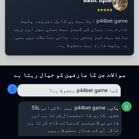
Basit Iqbal
★★★★★
p44bet game ایک بہت ہی قابل بھروسہ پلیٹ
فارم ہے۔ یہاں کی گیمز بہت مسلی ہیں اور ویب
سائٹ بہت تیز چلتی ہے۔ مالی معاملات میں بھی
یہ پلیٹ فارم بہت محفوظ ہے۔
سوالات جن کا صارفین کو خیال رہتا ہے
👤
کیا p44bet game محفوظ ہے؟
🤖
ہاں
، p44bet game بین الاقوامی SSL
خفیہ کاری کا استعمال کرتا ہے اور
قانونی لائسنسز کے ساتھ کام کرتا ہے
تاکہ آپ کے فنڈز محفوظ رہیں۔