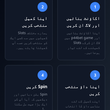
2
1
اکاؤنٹ بنائیں
اپنا کھیل
اور لاگ ان کریں
منتخب کریں
اپنا اکاؤنٹ بنائیں
ہمارے مختلف Slots
اور p44bet game میں
کھیلوں میں سے کسی ایک
لاگ ان کرکے Slots
کو منتخب کریں جسے آپ
کھیلنے کے لئے تیار
کھیلنا چاہتے ہیں۔
ہوجائیں۔
4
3
اپنا داؤ منتخب
Spin کریں
کریں
Spin بٹن دبائیں اور
دیکھیں کہ آیا آپ کو
اپنے کھیل کے لئے
ایک بڑا جیت مل سکتا
مناسب داؤ کا انتخاب
ہے!