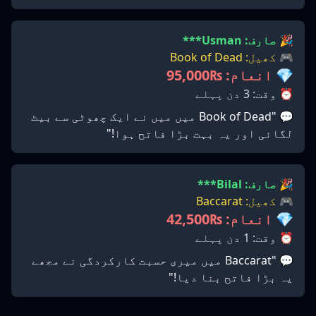
🎉 صارف: Usman***
🎮 کھیل: Book of Dead
💎 انعام: ₨95,000
⏰ وقت: 3 دن پہلے
💬 "Book of Dead میں میں نے ایک چھوٹی سے بیٹ
لگائی اور یہ بہت بڑا فاتح ہوا!"
🎉 صارف: Bilal***
🎮 کھیل: Baccarat
💎 انعام: ₨42,500
⏰ وقت: 1 دن پہلے
💬 "Baccarat میں میری حسبت کارکردگی نے مجھے
یہ بڑا فاتح بنا دیا!"