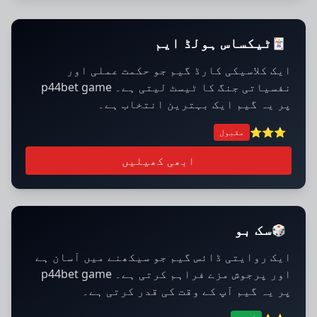
ٹیکساس ہولڈ ایم
🃏
ایک کلاسیکی کارڈ گیم جو حکمت عملی اور
نفسیاتی جنگ کا ٹیسٹ لیتی ہے۔ p44bet game
پر یہ گیم ایک بہترین انتخاب ہے۔
⭐⭐⭐
مقبول
ابھی کھیلیں
سک بو
🎲
ایک روایتی ڈائس گیم جو سیکھنے میں آسان ہے
اور پرجوش مزے فراہم کرتی ہے۔ p44bet game
پر یہ گیم آپ کے وقت کی قدر کرتی ہے۔