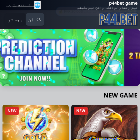
p44bet game
🌐
ملک منتخب کریں
تیز رفتار لوڈنگ، واضح نیویگیشن
لاگ ان
رجسٹر
NEW GAME
NEW
NEW