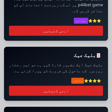
p44bet game پر اس کے زبردست انعامات آپ کو
متاثر کریں گے۔
⭐⭐⭐
متوازن
ابھی کھیلیں
بلیک جیک
🃏
بلیک جیک ایک مشہور کارڈ گیم ہے جو تیز رفتار
روزمرہ کے ماحول کی ضرورت کو پورا کرتی ہے۔
⭐⭐⭐⭐
ساختہ
ابھی کھیلیں